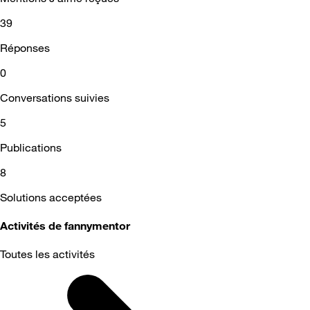
39
Réponses
0
Conversations suivies
5
Publications
8
Solutions acceptées
Activités de fannymentor
Toutes les activités
Selected
Toutes
les