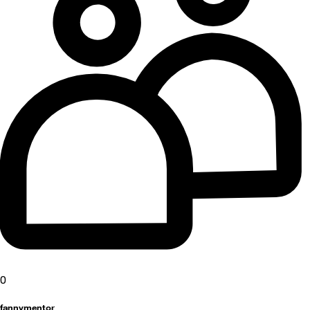
0
fannymentor