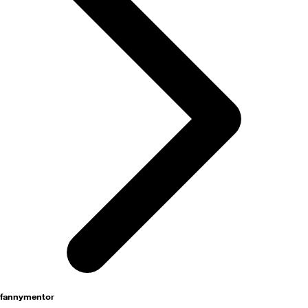
activités
fannymentor