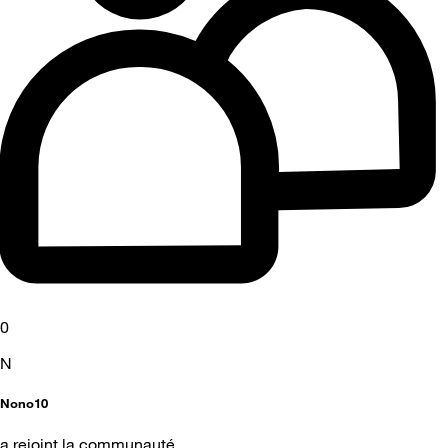
0
N
Nono10
a rejoint la communauté.