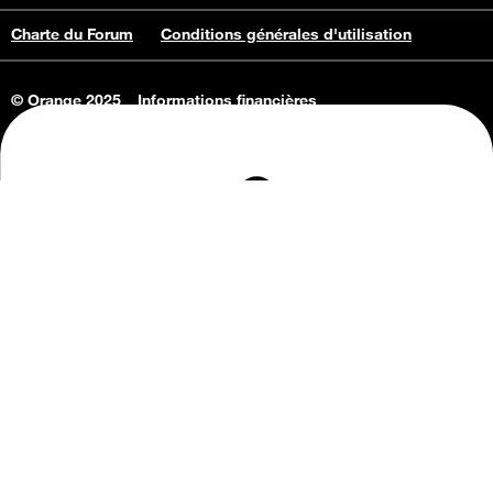
Charte du Forum
Conditions générales d'utilisation
© Orange 2025
Informations financières
Connaissance de l'entreprise
Offres d'emploi
Vie privée
Informations Consommateurs