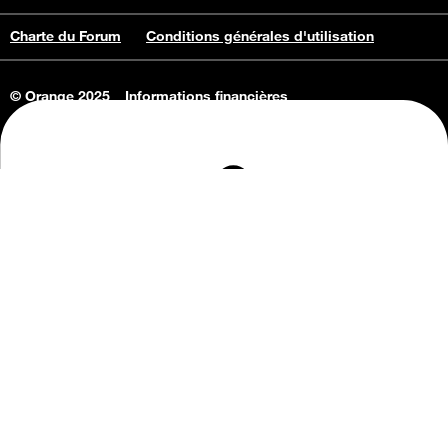
Charte du Forum
Conditions générales d'utilisation
© Orange 2025
Informations financières
Connaissance de l'entreprise
Offres d'emploi
Vie privée
Informations Consommateurs