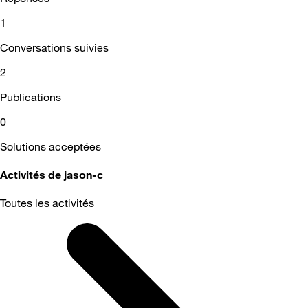
1
Conversations suivies
2
Publications
0
Solutions acceptées
Activités de jason-c
Toutes les activités
Selected
Toutes
les
activités