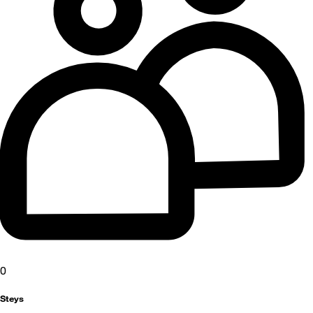
0
Steys