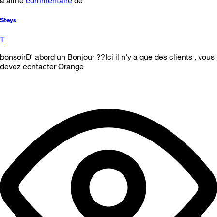
a aimé
commentaire
de
Steys
T
bonsoirD' abord un Bonjour ??Ici il n'y a que des clients , vous
devez contacter Orange