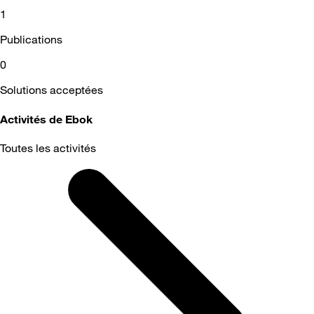
1
Publications
0
Solutions acceptées
Activités de Ebok
Toutes les activités
Selected
Toutes
les
activités