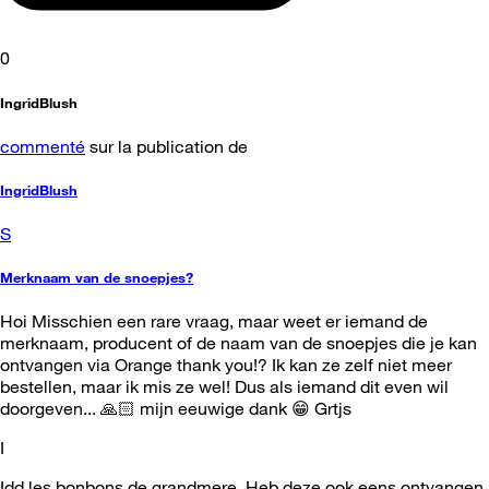
0
IngridBlush
commenté
sur la publication de
IngridBlush
S
Merknaam van de snoepjes?
Hoi Misschien een rare vraag, maar weet er iemand de
merknaam, producent of de naam van de snoepjes die je kan
ontvangen via Orange thank you!? Ik kan ze zelf niet meer
bestellen, maar ik mis ze wel! Dus als iemand dit even wil
doorgeven... 🙏🏻 mijn eeuwige dank 😁 Grtjs
I
Idd les bonbons de grandmere. Heb deze ook eens ontvangen.