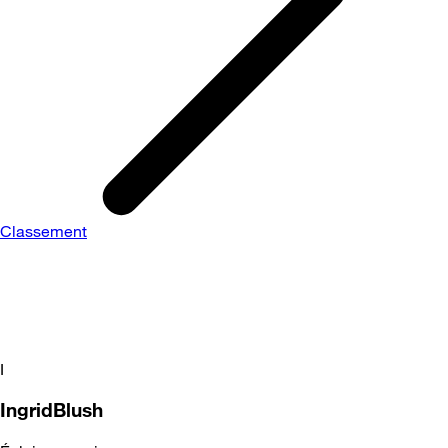
Classement
I
IngridBlush