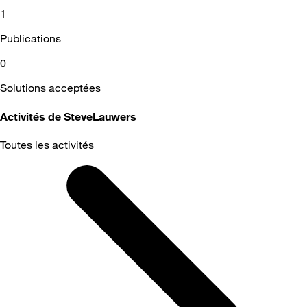
1
Publications
0
Solutions acceptées
Activités de SteveLauwers
Toutes les activités
Selected
Toutes
les
activités