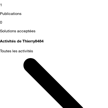
1
Publications
0
Solutions acceptées
Activités de Thierry8484
Toutes les activités
Selected
Toutes
les
activités