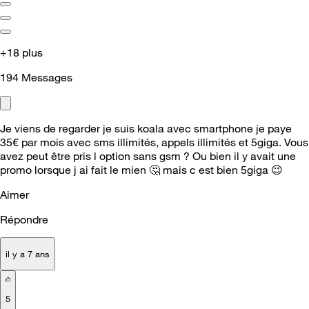
+18 plus
194
Messages
Je viens de regarder je suis koala avec smartphone je paye
35€ par mois avec sms illimités, appels illimités et 5giga. Vous
avez peut être pris l option sans gsm ? Ou bien il y avait une
promo lorsque j ai fait le mien
🤔
mais c est bien 5giga
😉
Aimer
Répondre
il y a 7 ans
5