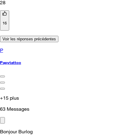
28
16
Voir les réponses précédentes
P
Papytattoo
+15 plus
63
Messages
Bonjour Burlog