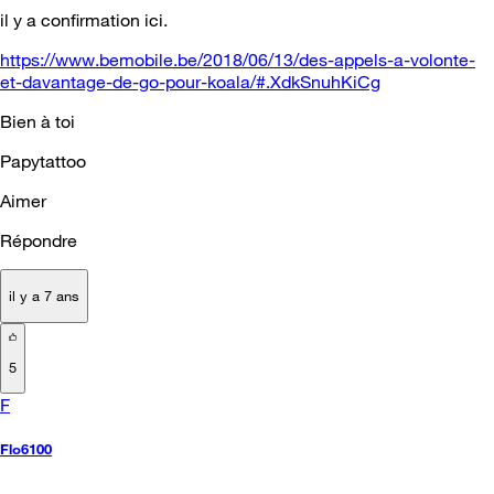
il y a confirmation ici.
https://www.bemobile.be/2018/06/13/des-appels-a-volonte-
et-davantage-de-go-pour-koala/#.XdkSnuhKiCg
Bien à toi
Papytattoo
Aimer
Répondre
il y a 7 ans
5
F
Flo6100