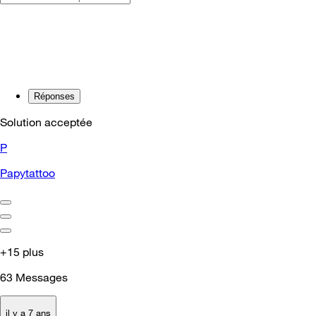
Réponses
Solution acceptée
P
Papytattoo
+15 plus
63
Messages
il y a 7 ans