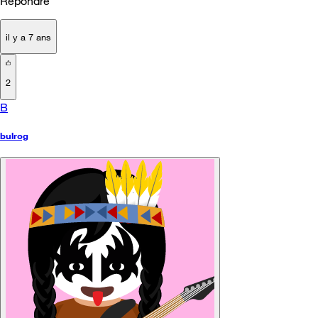
Répondre
il y a 7 ans
2
B
bulrog