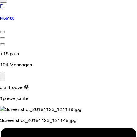
F
Flo6100
+18 plus
194
Messages
J ai trouvé
😁
1pièce jointe
Screenshot_20191123_121149.jpg