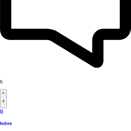
5
4
B
bulrog