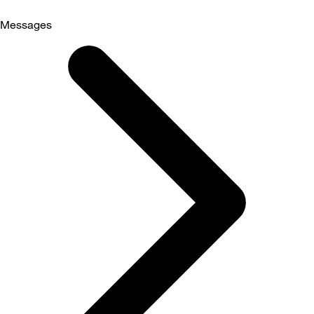
Messages
Selected
Messages