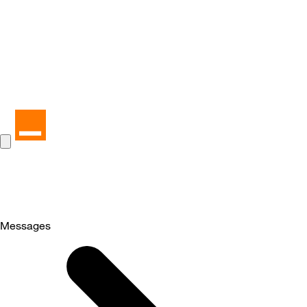
Messages
Selected
Messages