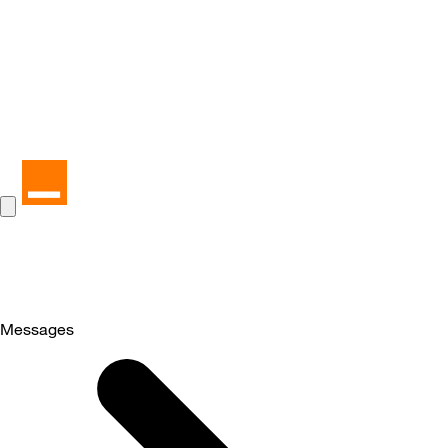
Messages
Selected
Messages