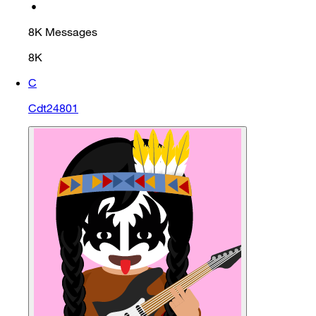
•
8K
Messages
8K
C
Cdt24801