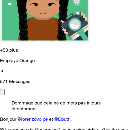
+53 plus
Employé Orange
•
571
Messages
Dommage que cela ne ce mets pas à jours
directement
Bonjour
@lorenzovolpe
et
@Dbutti
,
Si la réponse de @eùemyne7 vous a bien aidée, n'hésitez pas