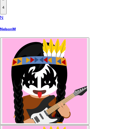
4
N
NelsonM