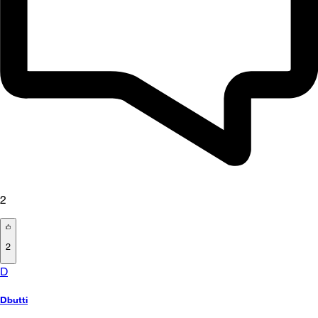
2
2
D
Dbutti