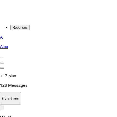
Réponses
A
Alex
+17 plus
126
Messages
il y a 8 ans