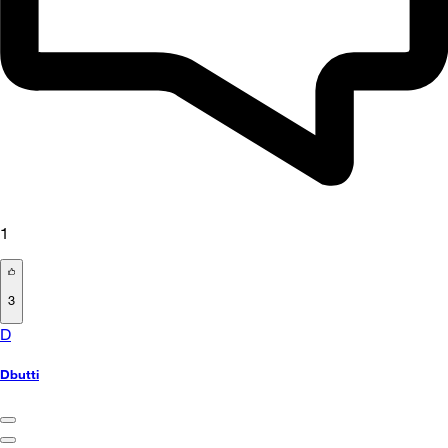
1
3
D
Dbutti