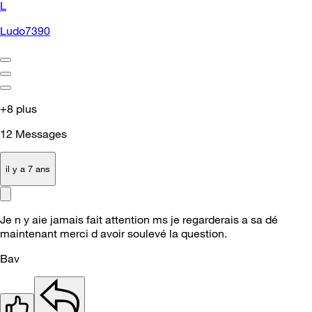
L
Ludo7390
+8 plus
12
Messages
il y a 7 ans
Je n y aie jamais fait attention ms je regarderais a sa dé
maintenant merci d avoir soulevé la question.
Bav