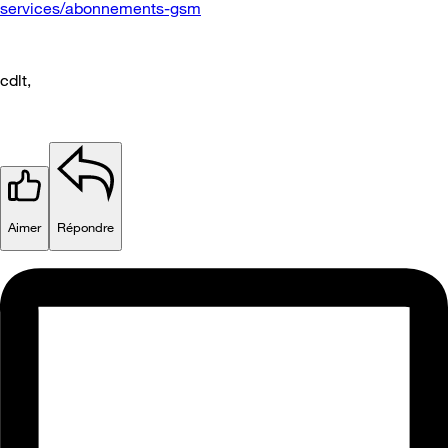
services/abonnements-gsm
cdlt,
Aimer
Répondre