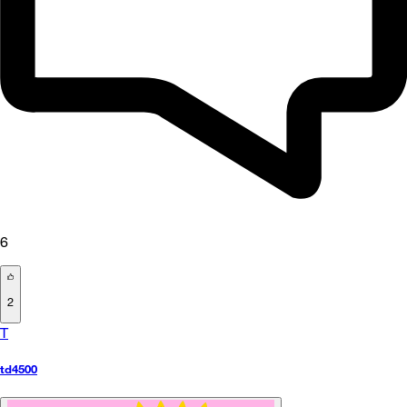
6
2
T
td4500