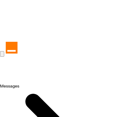
Messages
Selected
Messages