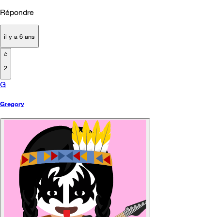
Répondre
il y a 6 ans
2
G
Gregory