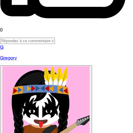
0
G
Gregory