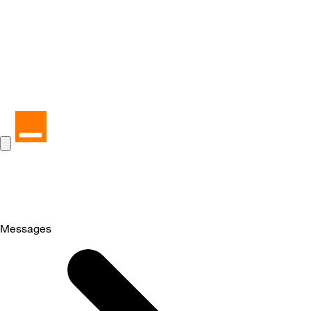
Messages
Selected
Messages