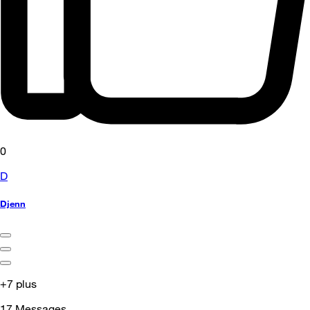
0
D
Djenn
+7 plus
17
Messages