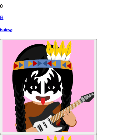
0
B
bulrog