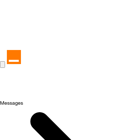
Messages
Selected
Messages