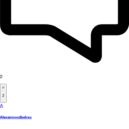
2
2
A
Alexannvodbehxu