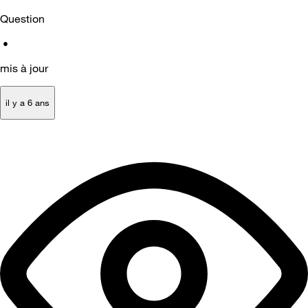
Question
•
mis à jour
il y a 6 ans