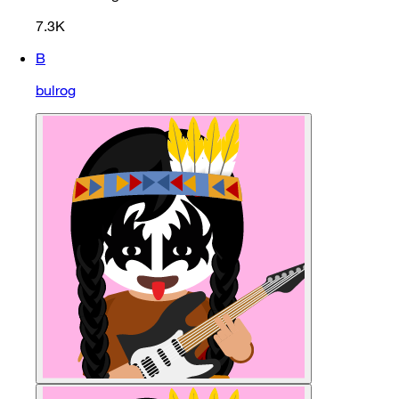
7.3K
B
bulrog