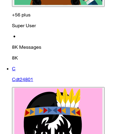
+56 plus
Super User
•
8K
Messages
8K
C
Cdt24801