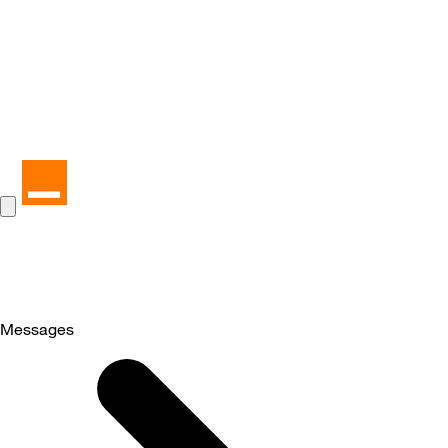
Messages
Selected
Messages