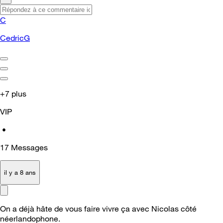
C
CedricG
+7 plus
VIP
•
17
Messages
il y a 8 ans
On a déjà hâte de vous faire vivre ça avec Nicolas côté
néerlandophone.