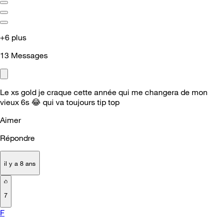
+6 plus
13
Messages
Le xs gold je craque cette année qui me changera de mon
vieux 6s
😂
qui va toujours tip top
Aimer
Répondre
il y a 8 ans
7
F