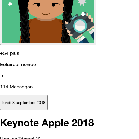
+54 plus
Éclaireur novice
•
114
Messages
lundi 3 septembre 2018
Keynote Apple 2018
Ugh les Tribers!
😉