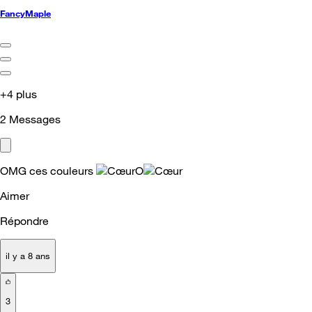
FancyMaple
+4 plus
2
Messages
OMG ces couleurs
O
Aimer
Répondre
il y a 8 ans
3