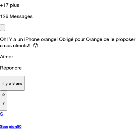
+17 plus
126
Messages
Oh! Y a un iPhone orange! Obligé pour Orange de le proposer
à ses clients!!!
🙂
Aimer
Répondre
il y a 8 ans
7
S
Scorpion80