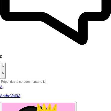
0
5
A
AnthoVal92