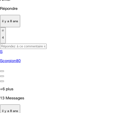
Répondre
il y a 8 ans
4
S
Scorpion80
+6 plus
13
Messages
il y a 8 ans