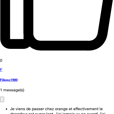
0
F
Filippo1980
1
message(s)
Je viens de passer chez orange et effectivement le
decodeur est super lent. J'ai jamais vu ça avant! J'ai