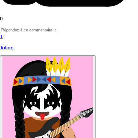
0
T
Totem