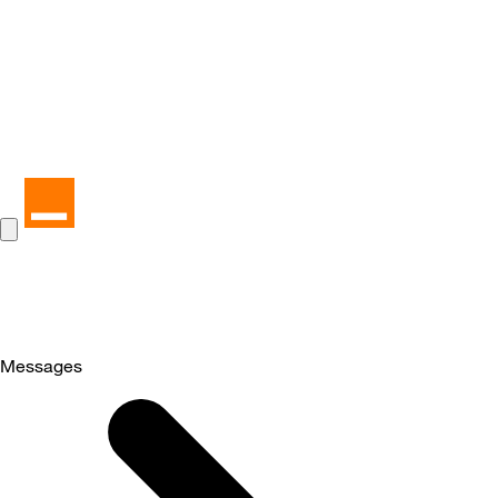
Messages
Selected
Messages