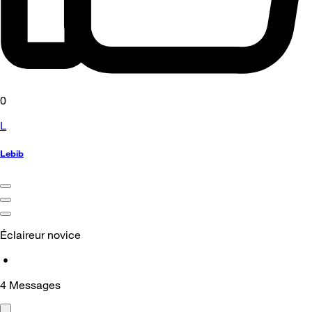
0
L
Lebib
Éclaireur novice
•
4
Messages