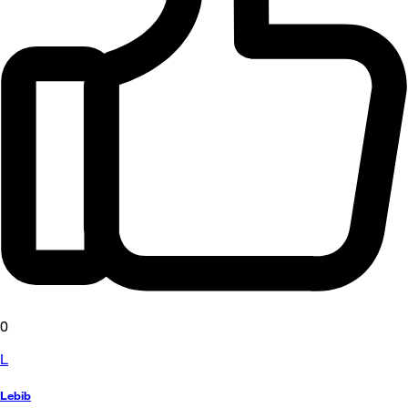
0
L
Lebib