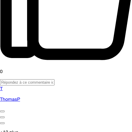
0
T
ThomasP
+13 plus