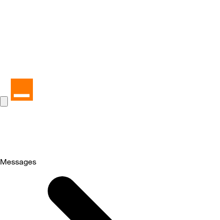
Messages
Selected
Messages