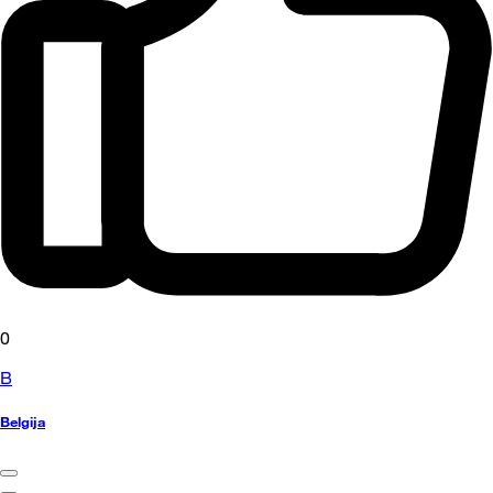
0
B
Belgija