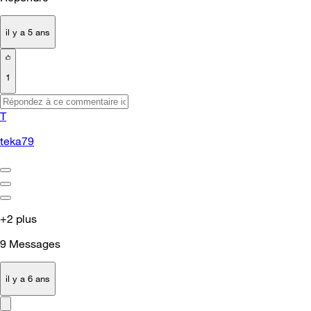
il y a 5 ans
1
T
teka79
+2 plus
9
Messages
il y a 6 ans