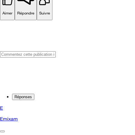
Aimer
Répondre
Suivre
Réponses
E
Emixam