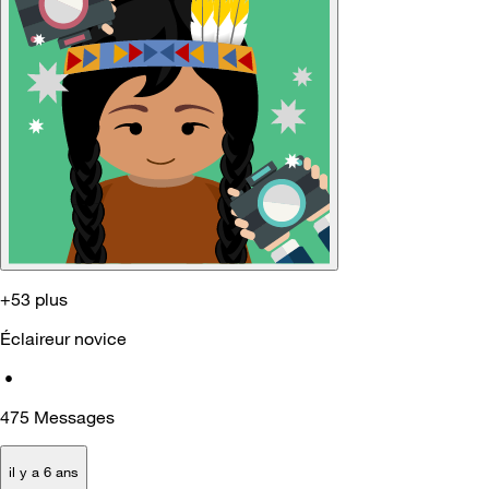
+53 plus
Éclaireur novice
•
475
Messages
il y a 6 ans