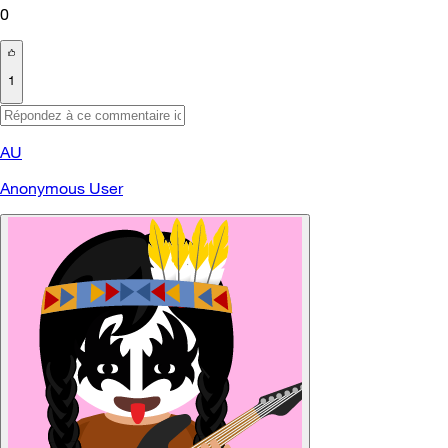
0
1
AU
Anonymous User