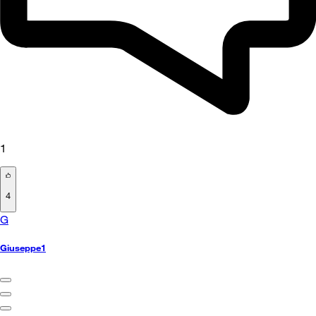
1
4
G
Giuseppe1