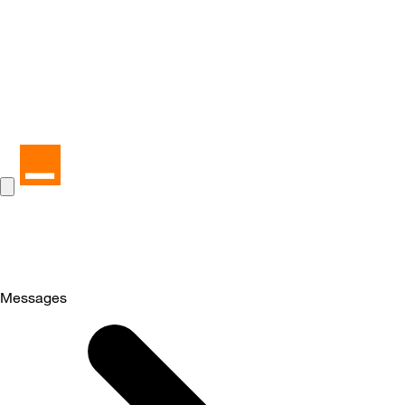
Messages
Selected
Messages