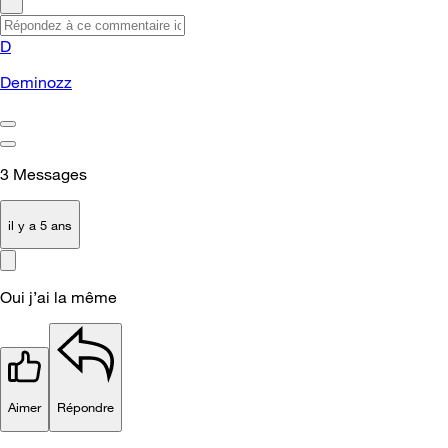
D
Deminozz
3
Messages
il y a 5 ans
Oui j’ai la même
Aimer
Répondre