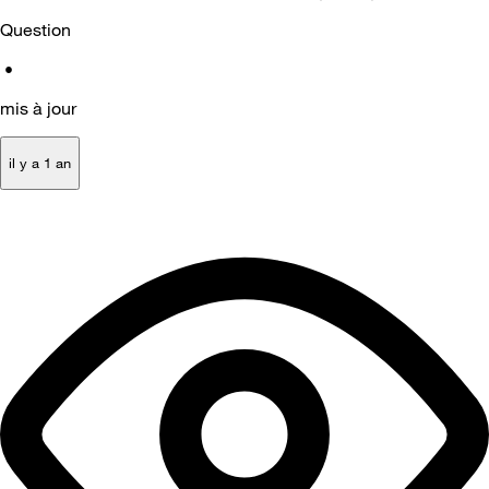
Question
•
mis à jour
il y a 1 an