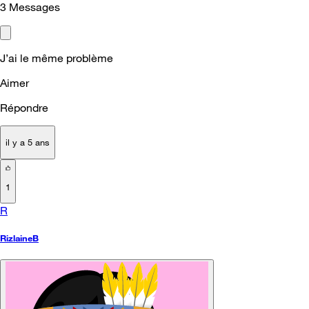
3
Messages
J’ai le même problème
Aimer
Répondre
il y a 5 ans
1
R
RizlaineB