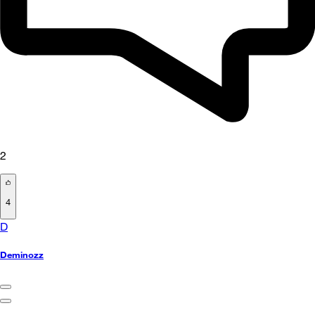
2
4
D
Deminozz