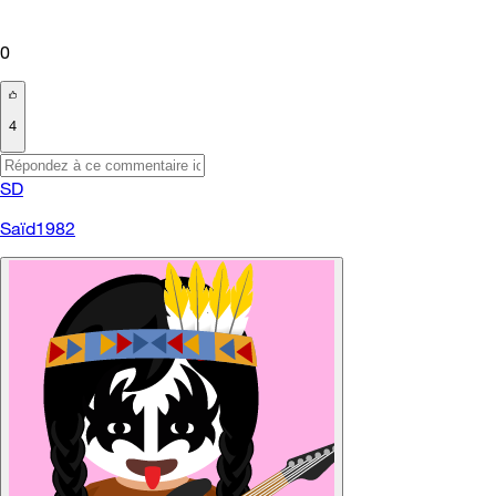
0
4
SD
Saïd1982