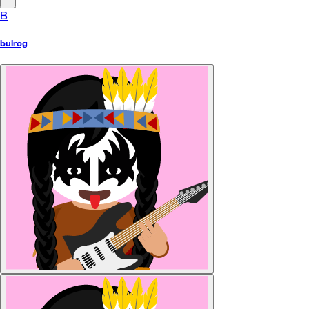
B
bulrog