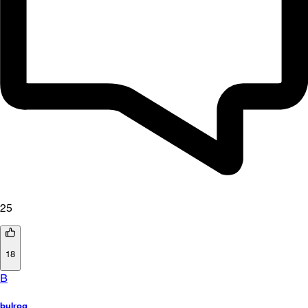
25
18
B
bulrog