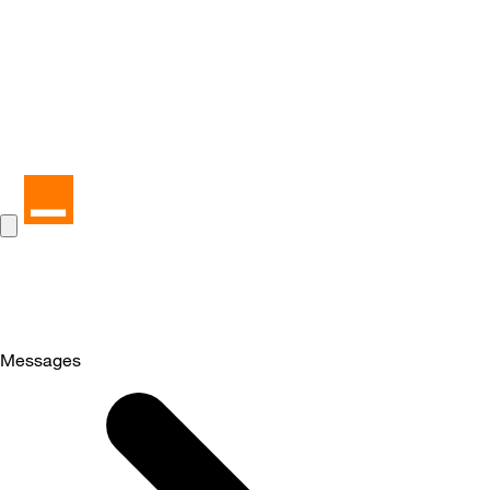
Messages
Selected
Messages