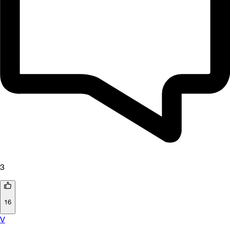
3
16
V