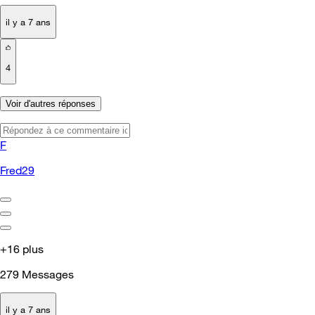
il y a 7 ans
4
Voir d'autres réponses
F
Fred29
+16 plus
279
Messages
il y a 7 ans