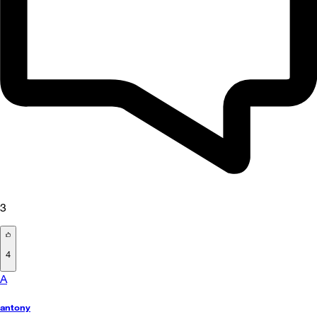
3
4
A
antony