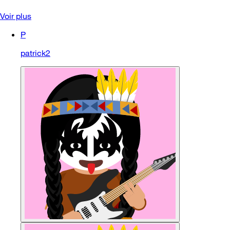
Voir plus
P
patrick2