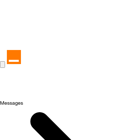
Messages
Selected
Messages