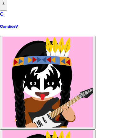
3
C
CandiceV