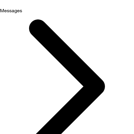
Messages
Selected
Messages