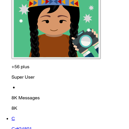
+56 plus
Super User
•
8K
Messages
8K
C
Cdt24801