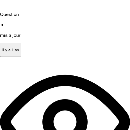
Question
•
mis à jour
il y a 1 an