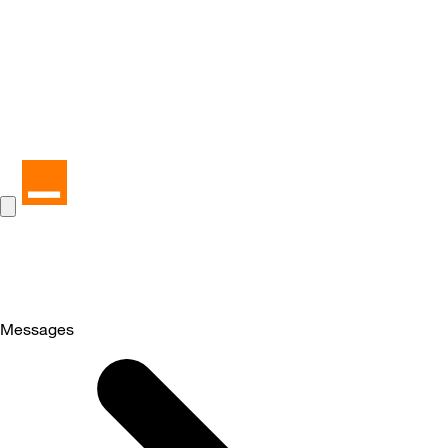
Messages
Selected
Messages