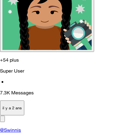
+54 plus
Super User
•
7.3K
Messages
il y a 2 ans
@Swinnis