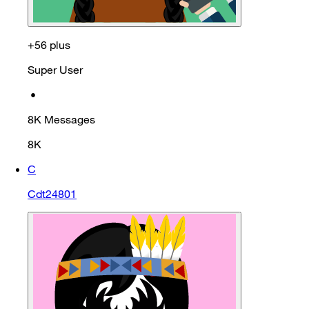
+56 plus
Super User
•
8K
Messages
8K
C
Cdt24801