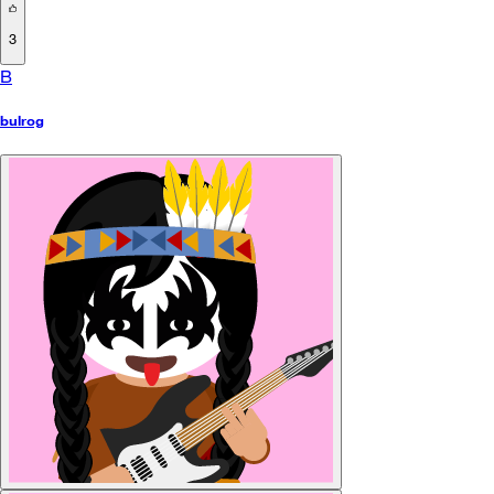
3
B
bulrog