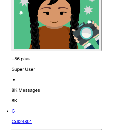
+56 plus
Super User
•
8K
Messages
8K
C
Cdt24801