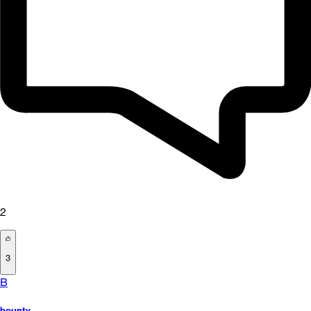
2
3
B
bounty