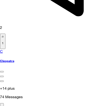
2
1
C
Cleopatra
+14 plus
74
Messages