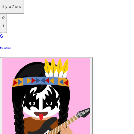
il y a 7 ans
1
S
Surfer