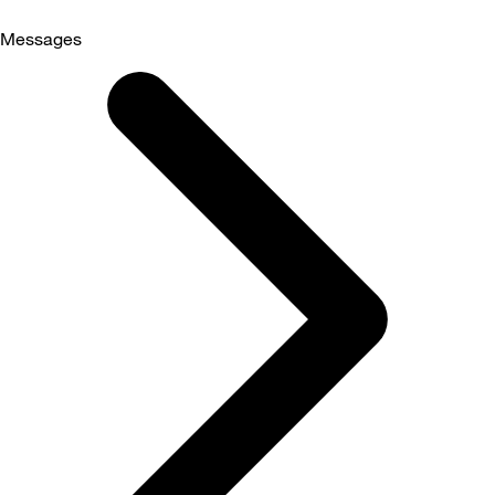
Messages
Selected
Messages