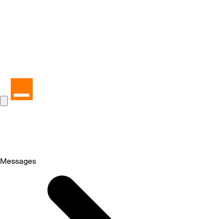
Messages
Selected
Messages