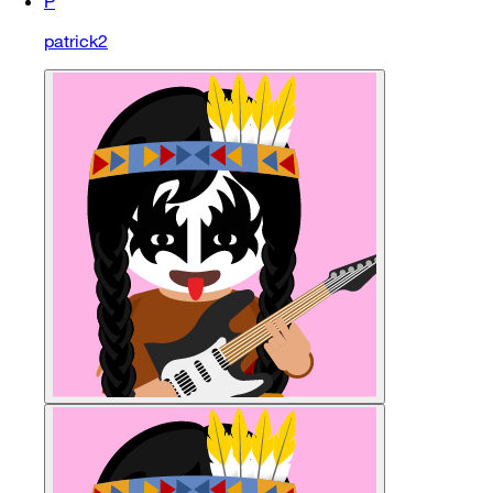
P
patrick2