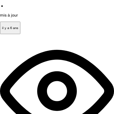
•
mis à jour
il y a 6 ans