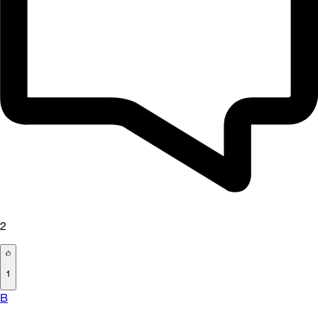
2
1
B