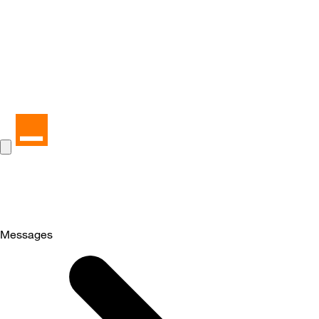
Messages
Selected
Messages