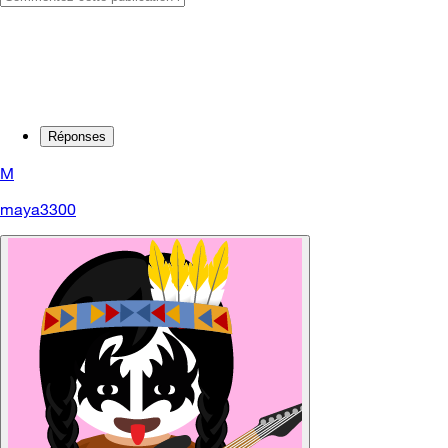
Réponses
M
maya3300