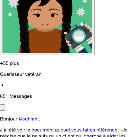
+55 plus
Guérisseur vétéran
•
651
Messages
Bonjour
@eehian
,
J'ai été voir le
document auquel vous faites référence
. Je
précise que je ne suis qu'un client qui cherche à aider les