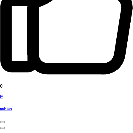
0
E
eehian