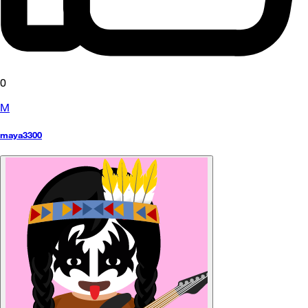
0
M
maya3300