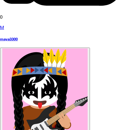
0
M
maya3300