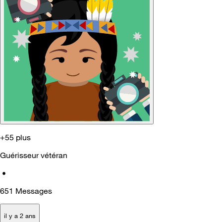
+55 plus
Guérisseur vétéran
•
651
Messages
il y a 2 ans