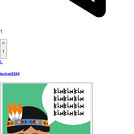
1
1
L
lechat2334