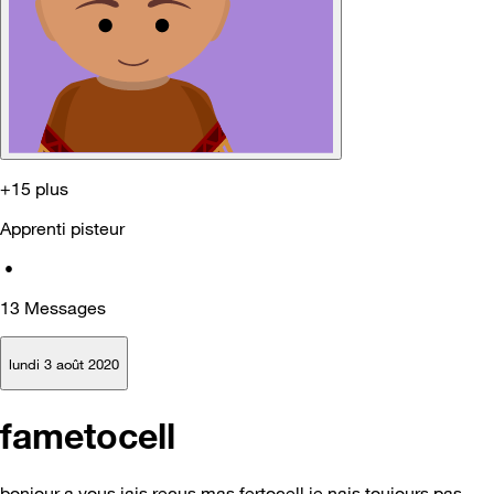
+15 plus
Apprenti pisteur
•
13
Messages
lundi 3 août 2020
fametocell
bonjour a vous jais reçus mas fertocell je nais toujours pas