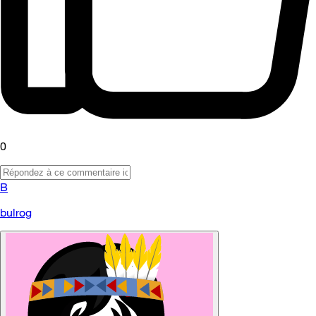
0
B
bulrog