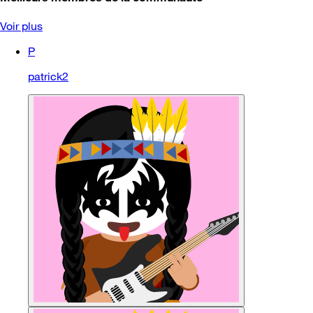
Voir plus
P
patrick2