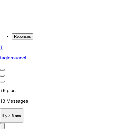
Réponses
T
tagleroucool
+6 plus
13
Messages
il y a 6 ans