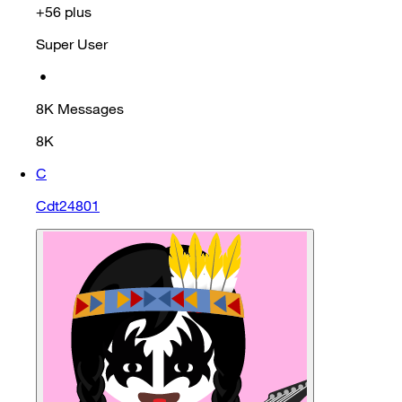
+56 plus
Super User
•
8K
Messages
8K
C
Cdt24801