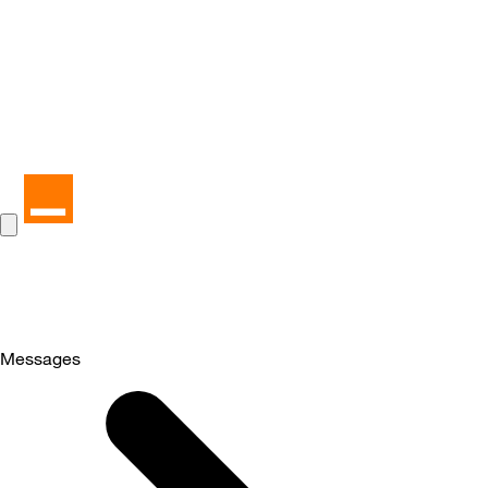
Messages
Selected
Messages