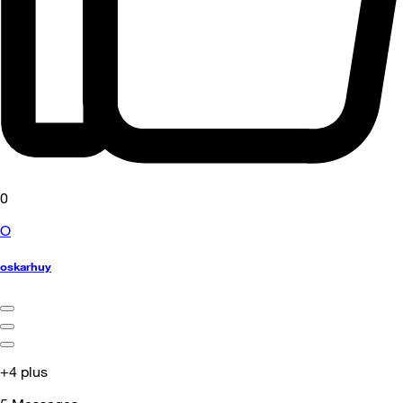
0
O
oskarhuy
+4 plus