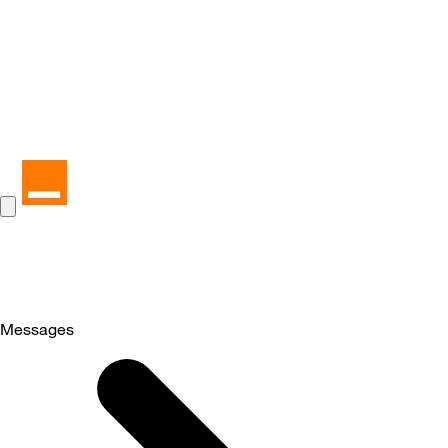
Messages
Selected
Messages