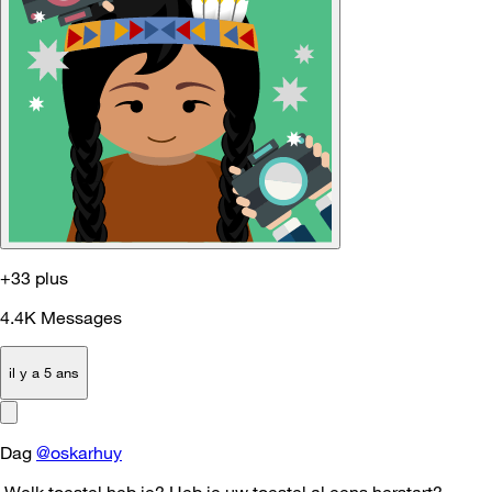
+33 plus
4.4K
Messages
il y a 5 ans
Dag
@oskarhuy
Welk toestel heb je? Heb je uw toestel al eens herstart?