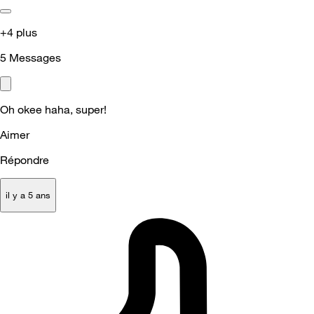
+4 plus
5
Messages
Oh okee haha, super!
Aimer
Répondre
il y a 5 ans