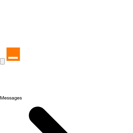
Messages
Selected
Messages