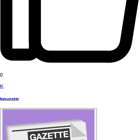
0
K
kevunster