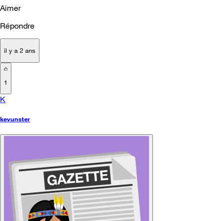
Aimer
Répondre
il y a 2 ans
1
K
kevunster