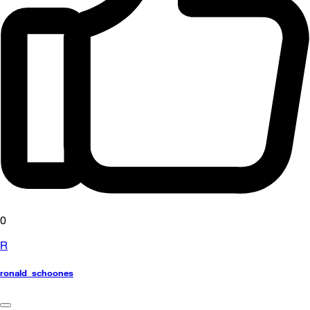
0
R
ronald_schoones