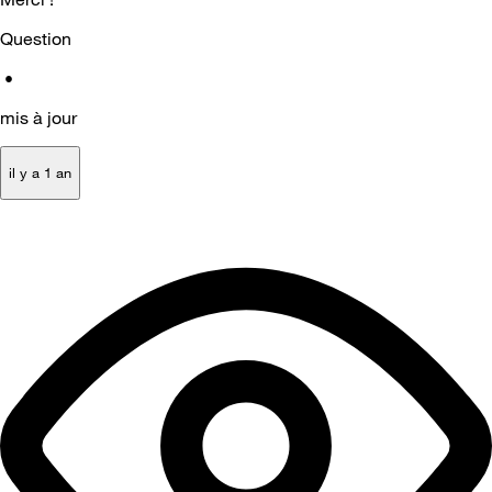
Question
•
mis à jour
il y a 1 an