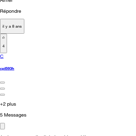
Répondre
il y a 8 ans
4
C
cpl593h
+2 plus
5
Messages