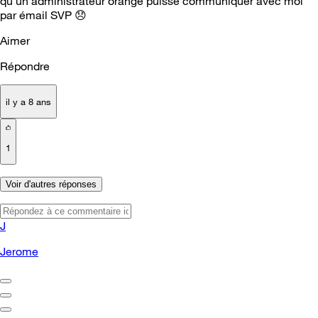
qu'un administrateur orange puisse communiquer avec moi
par émail SVP
😞
Aimer
Répondre
il y a 8 ans
1
Voir d'autres réponses
J
Jerome