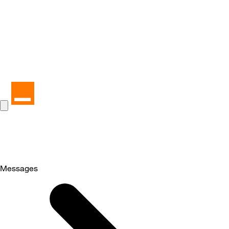
Messages
Selected
Messages