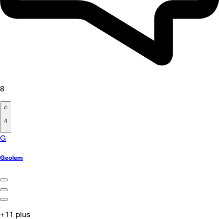
8
4
G
Geolem
+11 plus