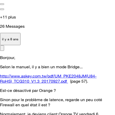
+11 plus
26
Messages
il y a 8 ans
Bonjour,
Selon le manuel, il y a bien un mode Bridge...
http://www.askey.com.tw/pdf/UM_PKE2048JM(U84-
RoHS)_TCG310_V1.3_20170927.pdf
(page 57).
Est-ce désactivé par Orange ?
Sinon pour le problème de latence, regarde un peu coté
Firewall en quel état il est ?
Normalement, je deviens client Orange TV vendredi 6.