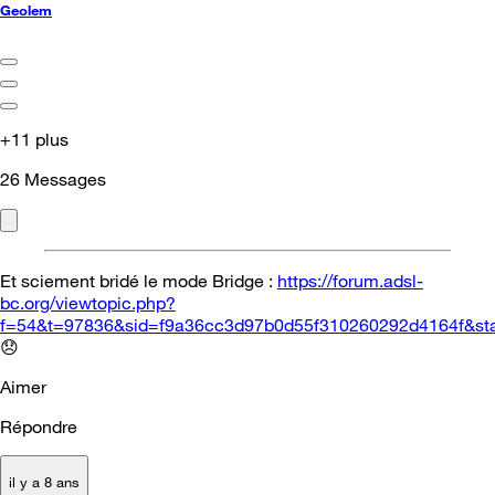
Geolem
+11 plus
26
Messages
Et sciement bridé le mode Bridge :
https://forum.adsl-
bc.org/viewtopic.php?
f=54&t=97836&sid=f9a36cc3d97b0d55f310260292d4164f&sta
😞
Aimer
Répondre
il y a 8 ans