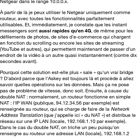
Netgear dans le range 10.0.0.x.
À partir de là je peux utiliser le Netgear uniquement comme
routeur, avec toutes les fonctionnalités parfaitement
utilisables. Et, immédiatement, je constate que les instant
messengers sont
aussi rapides qu'en 4G
, de même pour les
défilements de photos, de sites d'e-commerce qui chargent
en fonction du scrolling ou encore les sites de streaming
(YouTube et autres), qui permettent maintenant de passer d'un
endroit de la vidéo à un autre quasi instantanément (contre dix
secondes avant).
Pourquoi cette solution est-elle plus « sale » qu'un vrai bridge
? D'abord parce que l'Askey est toujours là et procède à allez
savoir quelles opérations sur les données. Mais ça ne pose
pas de problème de vitesse, donc soit. Ensuite, à cause du
double NAT : normalement, un routeur fonctionne en simple
NAT : l'IP WAN (publique, 94.12.34.56 par exemple) est
renseignée au routeur, qui se charge de faire de la
Network
Address Translation
(que j'appelle ici « du NAT ») et distribue le
réseau sur une IP LAN (locale, 192.168.1.10 par exemple).
Dans le cas du double NAT, on triche un peu puisqu'on
renseigne au routeur une adresse LAN (locale), 192.168.1.2