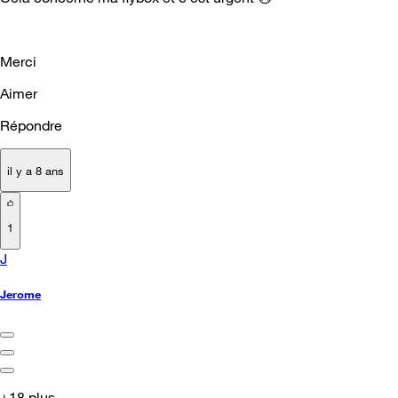
Merci
Aimer
Répondre
il y a 8 ans
1
J
Jerome
+18 plus