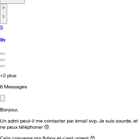
1
S
Sly
+2 plus
6
Messages
Bonjour,
Un admi peut-il me contacter par émail svp. Je suis sourde, et
ne peux téléphoner
😞
Cela concerne ma flybox et c'est urgent
😞