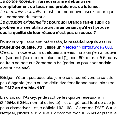
La bonne nouvelle
:
j'ai réussi à me débarrasser
complètement de tous mes problèmes de latence
.
La mauvaise nouvelle
: c'est une manœuvre assez technique,
qui demande du matériel.
La question existentielle
:
pourquoi Orange fait-il subir ce
problème à ses utilisateurs, maintenant qu'il est prouvé
que la qualité de leur réseau n'est pas en cause ?
Pour ceux qui seraient intéressés, le
matériel requis est un
routeur de qualité
. J'ai utilisé un
Netgear Nighthawk R7000
.
C'est un modèle qui a quelques années, mais on j'en ai trouvé
un (second, j'expliquerai plus tard (*)) pour 60 euros + 5.5 euros
de frais de port sur 2ememain.be (parler un peu néerlandais
aide sur ce site).
Bridger n'étant pas possible, je me suis tourné vers la solution
peu élégante (mais qui en définitive fonctionne aussi bien) de
la
DMZ en double-NAT
.
En clair, sur l'Askey, je désactive les quatre réseaux wifi
(2,4GHz, 5GHz, normal et invité) – et en général tout ce que je
peux désactiver – et je définis 192.168.1.2 comme DMZ. Sur le
Netgear, j'indique 192.168.1.2 comme mon IP WAN et place le