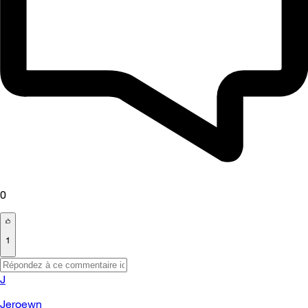
0
1
J
Jeroewn