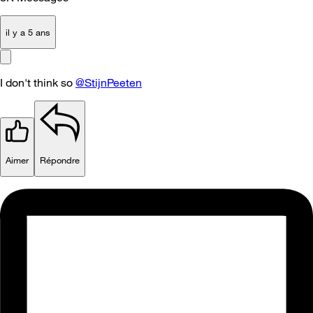
il y a 5 ans
I don't think so
@StijnPeeten
Aimer
Répondre