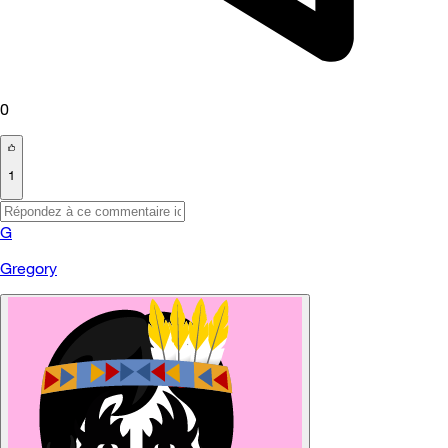
0
1
G
Gregory