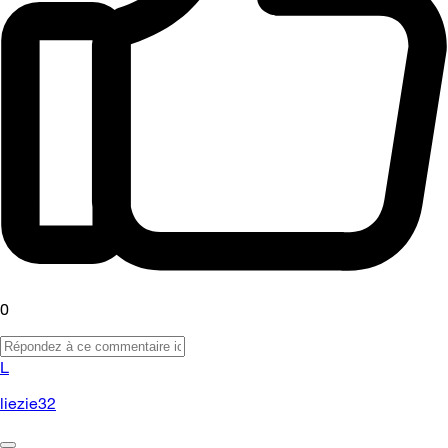
0
L
liezie32