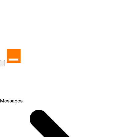
Messages
Selected
Messages