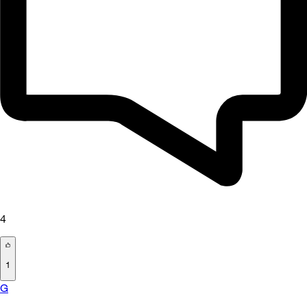
4
1
G