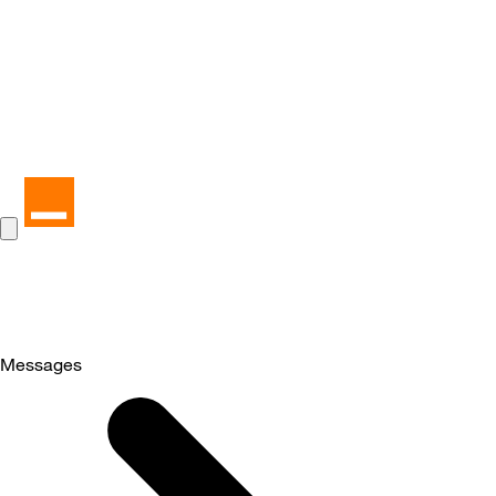
Messages
Selected
Messages