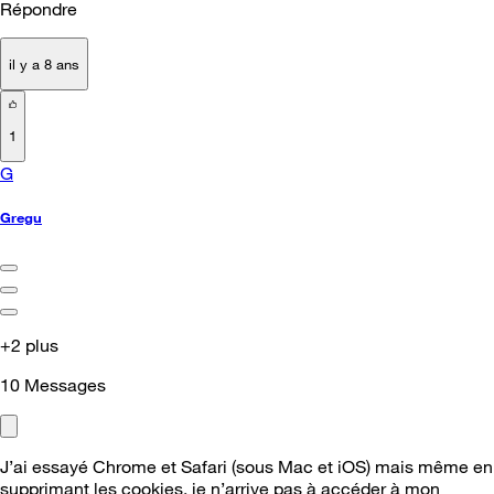
Répondre
il y a 8 ans
1
G
Gregu
+2 plus
10
Messages
J’ai essayé Chrome et Safari (sous Mac et iOS) mais même en
supprimant les cookies, je n’arrive pas à accéder à mon