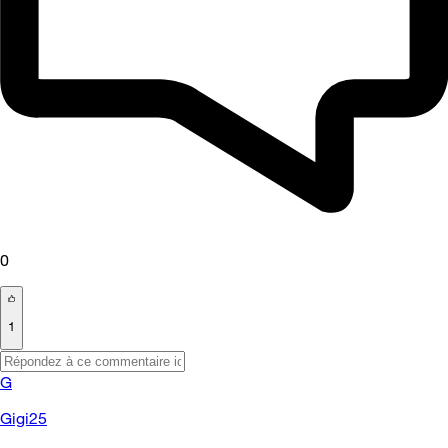
0
1
G
Gigi25