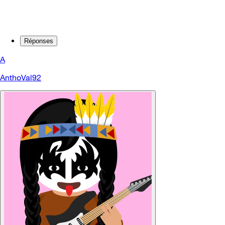
Réponses
A
AnthoVal92