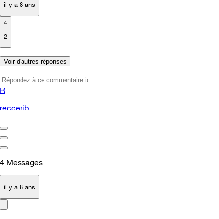
il y a 8 ans
2
Voir d'autres réponses
R
reccerib
4
Messages
il y a 8 ans