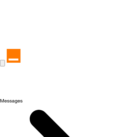
Messages
Selected
Messages