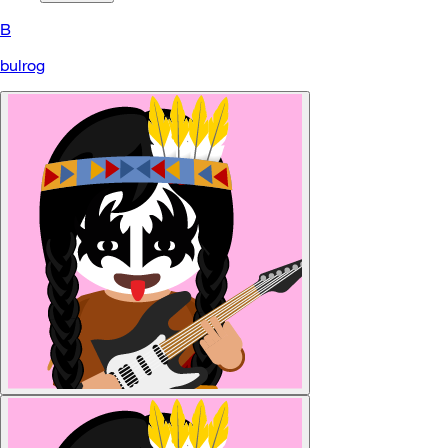
B
bulrog