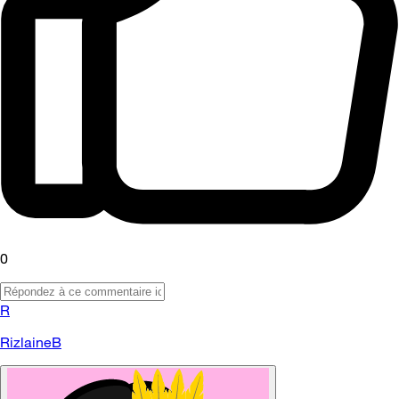
0
R
RizlaineB