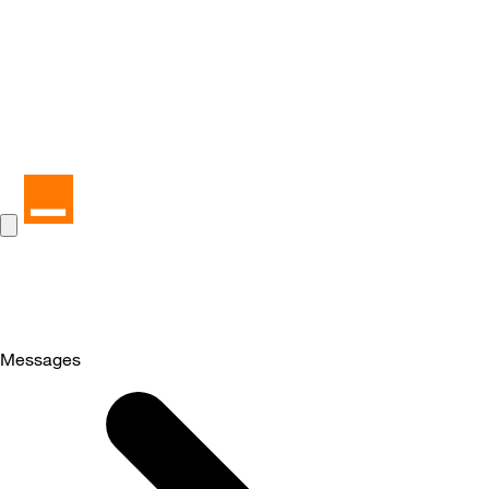
Messages
Selected
Messages