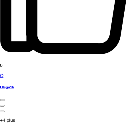
0
O
Olega16
+4 plus