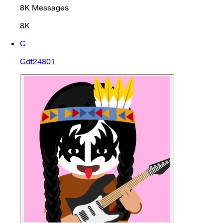
8K
Messages
8K
C
Cdt24801