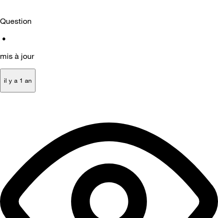
Question
•
mis à jour
il y a 1 an