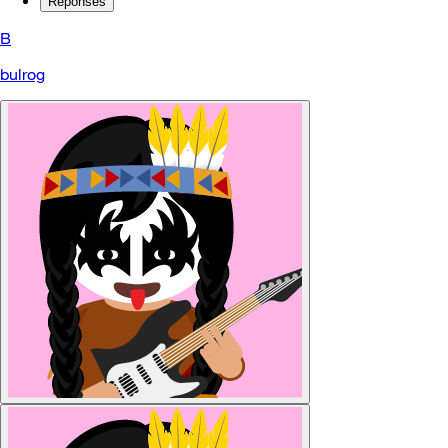
Réponses
B
bulrog