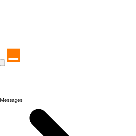
Messages
Selected
Messages