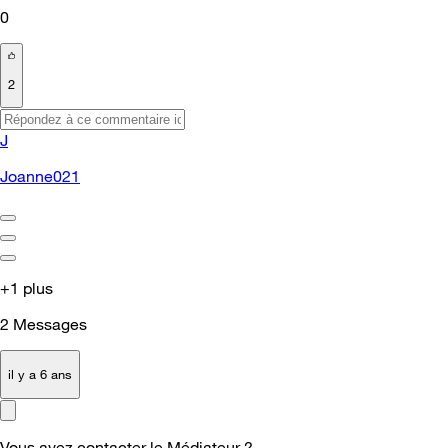
0
2
J
Joanne021
+1 plus
2
Messages
il y a 6 ans
Vous avez contacter le Médiateur ?