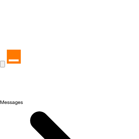
Messages
Selected
Messages