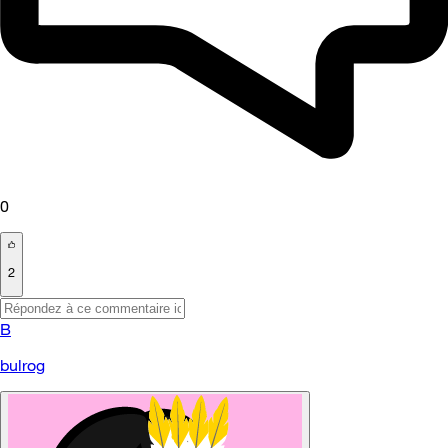
0
2
B
bulrog