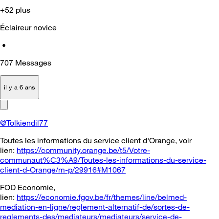
+52 plus
Éclaireur novice
•
707
Messages
il y a 6 ans
@Tolkiendil77
Toutes les informations du service client d'Orange, voir
lien:
https://community.orange.be/t5/Votre-
communaut%C3%A9/Toutes-les-informations-du-service-
client-d-Orange/m-p/29916#M1067
FOD Economie,
lien:
https://economie.fgov.be/fr/themes/line/belmed-
mediation-en-ligne/reglement-alternatif-de/sortes-de-
reglements-des/mediateurs/mediateurs/service-de-