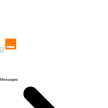
Messages
Selected
Messages