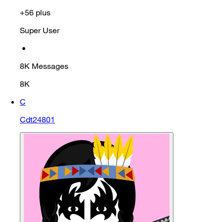
+56 plus
Super User
•
8K
Messages
8K
C
Cdt24801