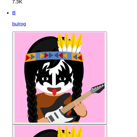
7.3K
B
bulrog