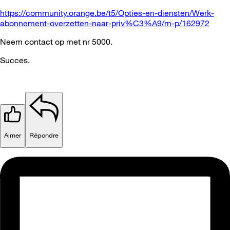
https://community.orange.be/t5/Opties-en-diensten/Werk-
abonnement-overzetten-naar-priv%C3%A9/m-p/162972
Neem contact op met nr 5000.
Succes.
Aimer
Répondre