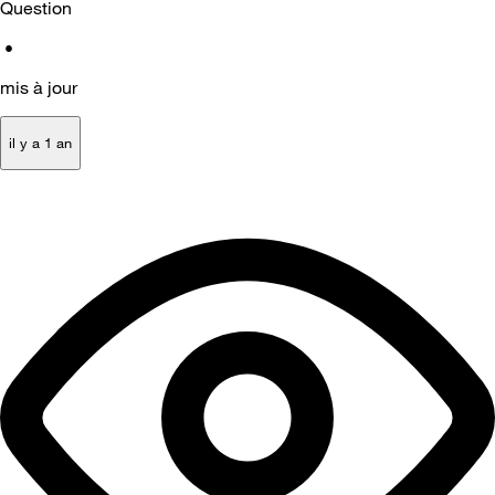
Question
•
mis à jour
il y a 1 an