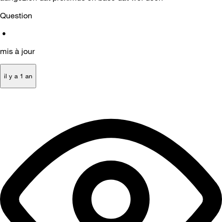
Question
•
mis à jour
il y a 1 an