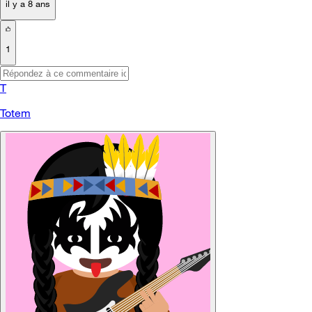
il y a 8 ans
1
T
Totem