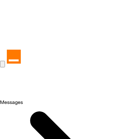
Messages
Selected
Messages