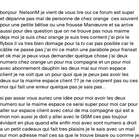
bonjour NelsonM je vient de vous lire oui ce forum est super
et dépanne pas mal de personne de chez orange ces souvent
pour une petite bêtise ou une frousse Manœuvre et sa arrive
aussi pour des question que on ne trouve pas nous maime
deja moi je suis chez orange je suis tres content j'ai prix le
flybox il va tres bien domage pour la tv car pas posible car le
câble ne passe pas j'ai mi ce matin une parabole pour fransat
et ok mai je peux vous demander quelque chose j'ai deux
numero chez orange un pour ma compagne et un pour moi
avec abonnement dauphin les deux mai sur mon espace
client je ne voit que un pour quoi que je peux pas avoir les
deux sur la maime espace client ?? je ne conprent pas ou ces
moi qui fait une erreur quelque pas je sais pas .
si par assar vous auriez une idée pour moi avoir les deux
numero sur le maime espace ce serai super pour moi car pour
aller sur espace client avec celui de ma compagne qui est a
mon non aussi je doit y aller avec le GSM ces pas toujour
évidant en plus quand elle enfin moi avec sont numero a droit
a un petit cadeaux qui fait tres plaisirs je le sais avec un mail
sur mon adresse mail ces sa que le trouve bisare ou comme je