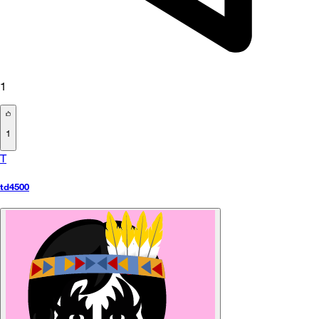
1
1
T
td4500