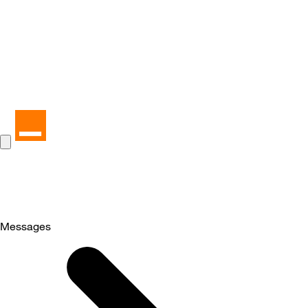
Messages
Selected
Messages