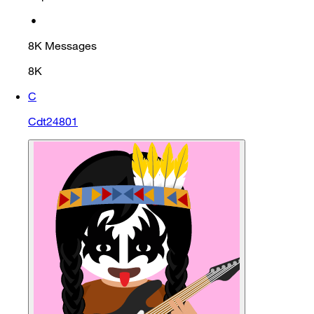
•
8K
Messages
8K
C
Cdt24801