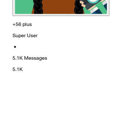
+56 plus
Super User
•
5.1K
Messages
5.1K
La Communauté Tribe vous a-t-elle
été utile ?