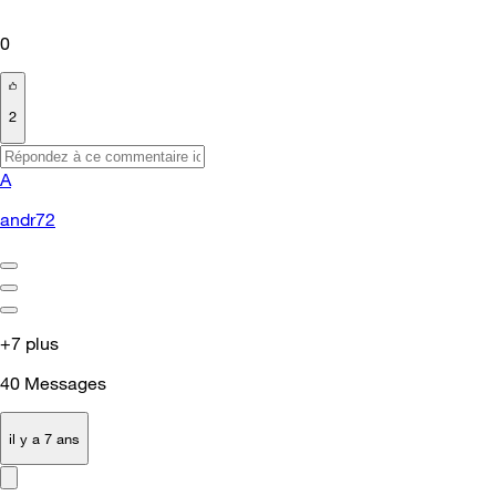
0
2
A
andr72
+7 plus
40
Messages
il y a 7 ans