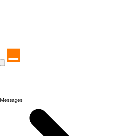
Messages
Selected
Messages