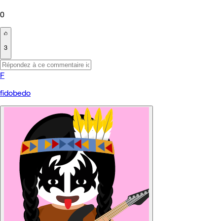
0
3
F
fidobedo