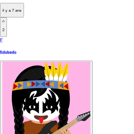
il y a 7 ans
2
F
fidobedo