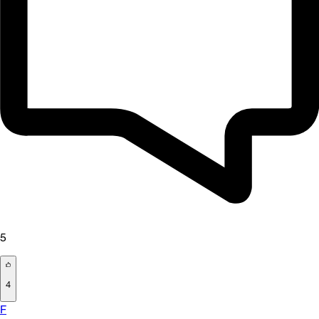
5
4
F