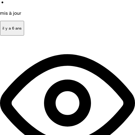
•
mis à jour
il y a 6 ans