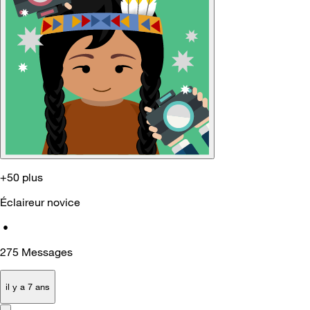
+50 plus
Éclaireur novice
•
275
Messages
il y a 7 ans