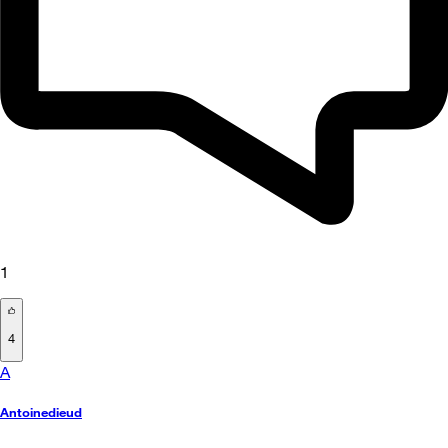
1
4
A
Antoinedieud