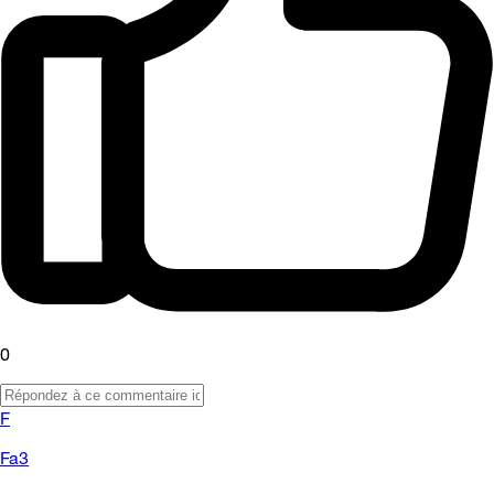
0
F
Fa3