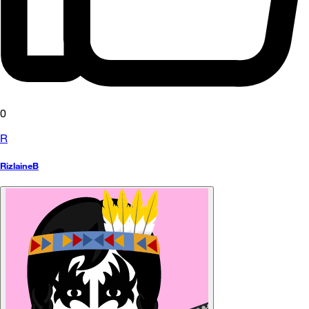
0
R
RizlaineB