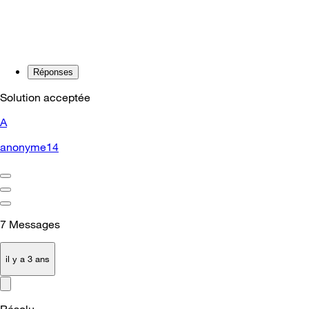
Réponses
Solution acceptée
A
anonyme14
7
Messages
il y a 3 ans
Résolu.