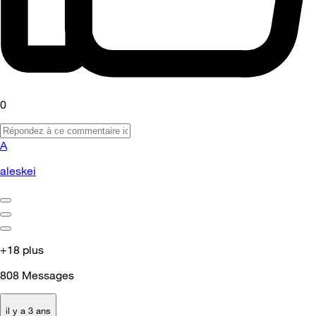
0
A
aleskei
+18 plus
808
Messages
il y a 3 ans