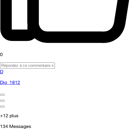
0
D
Djo_1812
+12 plus
134
Messages