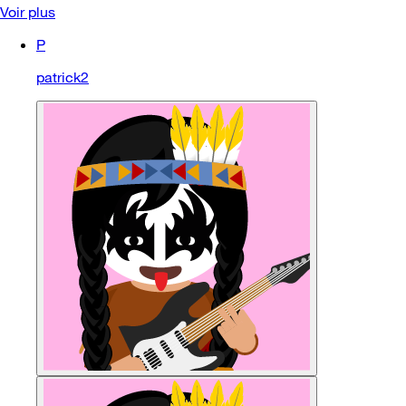
Voir plus
P
patrick2