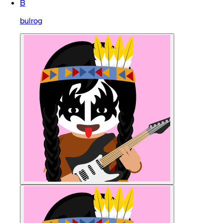
B
bulrog