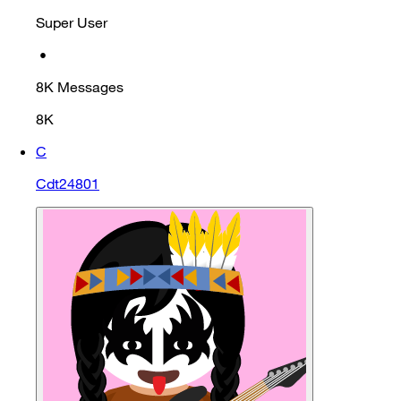
Super User
•
8K
Messages
8K
C
Cdt24801